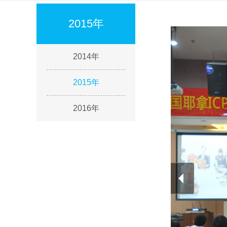
2015年
2014年
2015年
2016年