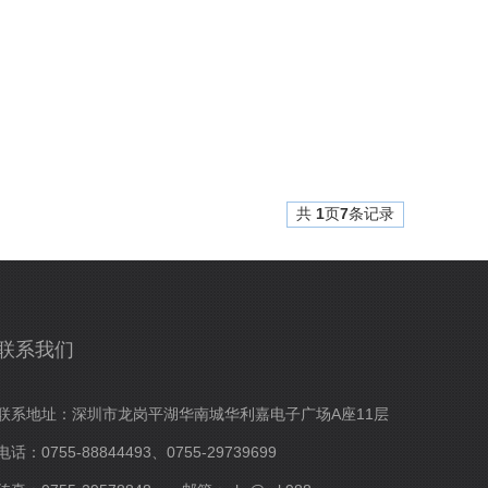
共
1
页
7
条记录
联系我们
联系地址：深圳市龙岗平湖华南城华利嘉电子广场A座11层
电话：0755-88844493、0755-29739699